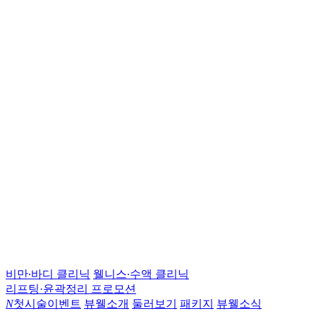
비만∙바디 클리닉
웰니스∙수액 클리닉
리프팅·윤곽정리 프로모션
N
첫시술이벤트
뷰웰소개
둘러보기
패키지
뷰웰소식