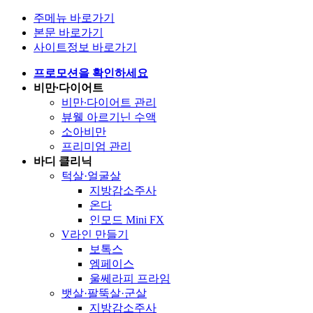
주메뉴 바로가기
본문 바로가기
사이트정보 바로가기
프로모션을 확인하세요
비만∙다이어트
비만∙다이어트 관리
뷰웰 아르기닌 수액
소아비만
프리미엄 관리
바디 클리닉
턱살·얼굴살
지방감소주사
온다
인모드 Mini FX
V라인 만들기
보톡스
엠페이스
울쎄라피 프라임
뱃살·팔뚝살·군살
지방감소주사