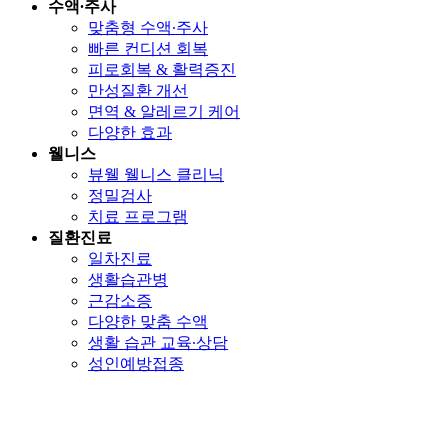
수액∙주사
맞춤형 수액∙주사
빠른 컨디션 회복
피로회복 & 활력증진
만성질환 개선
면역 & 알레르기 케어
다양한 효과
웰니스
뷰웰 웰니스 클리닉
정밀검사
치료 프로그램
질환진료
일차진료
생활습관병
근감소증
다양한 맞춤 수액
생활 습관 교육∙상담
성인예방접종