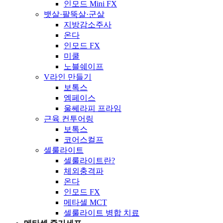
인모드 Mini FX
뱃살·팔뚝살·군살
지방감소주사
온다
인모드 FX
미쿨
노블쉐이프
V라인 만들기
보톡스
엠페이스
울쎄라피 프라임
근육 컨투어링
보톡스
코어스컬프
셀룰라이트
셀룰라이트란?
체외충격파
온다
인모드 FX
메타셀 MCT
셀룰라이트 병합 치료