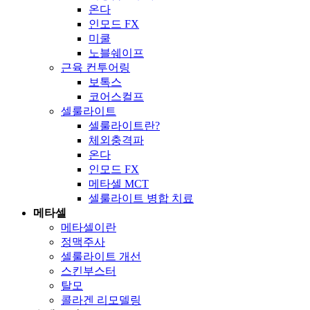
온다
인모드 FX
미쿨
노블쉐이프
근육 컨투어링
보톡스
코어스컬프
셀룰라이트
셀룰라이트란?
체외충격파
온다
인모드 FX
메타셀 MCT
셀룰라이트 병합 치료
메타셀
메타셀이란
정맥주사
셀룰라이트 개선
스킨부스터
탈모
콜라겐 리모델링