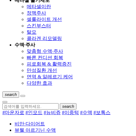
메타셀 줄기세포
메타셀이란
정맥주사
셀룰라이트 개선
스킨부스터
탈모
콜라겐 리모델링
수액∙주사
맞춤형 수액∙주사
빠른 컨디션 회복
피로회복 & 활력증진
만성질환 개선
면역 & 알레르기 케어
다양한 효과
search
search
#마운자로
#인모드
#뉴비쥬
#이중턱
#수액
#보톡스
비만∙다이어트
뷰웰 아르기닌 수액