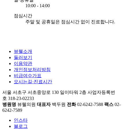
10:00 - 14:00
점심시간
주말 및 공휴일은 점심시간 없이 진료합니다.
뷰웰소개
둘러보기
이용약관
개인정보처리방침
비급여수가표
오시는길·진료시간
서울 서초구 서초중앙로 130 일이타워 2층
사업자등록번
호 318-23-02233
병원명
뷰웰의원
대표자
백두원
전화
02-6242-7588
팩스
02-
6242-7589
인스타
블로그