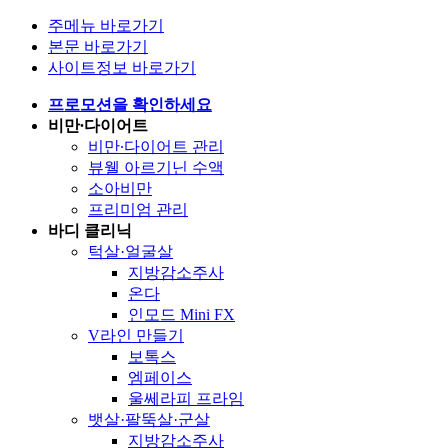
주메뉴 바로가기
본문 바로가기
사이트정보 바로가기
프로모션을 확인하세요
비만∙다이어트
비만∙다이어트 관리
뷰웰 아르기닌 수액
소아비만
프리미엄 관리
바디 클리닉
턱살·얼굴살
지방감소주사
온다
인모드 Mini FX
V라인 만들기
보톡스
엠페이스
울쎄라피 프라임
뱃살·팔뚝살·군살
지방감소주사