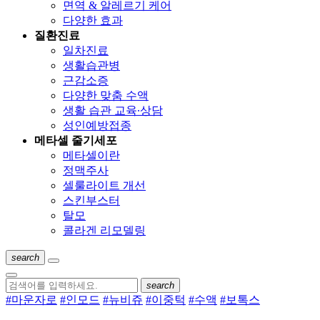
면역 & 알레르기 케어
다양한 효과
질환진료
일차진료
생활습관병
근감소증
다양한 맞춤 수액
생활 습관 교육∙상담
성인예방접종
메타셀 줄기세포
메타셀이란
정맥주사
셀룰라이트 개선
스킨부스터
탈모
콜라겐 리모델링
search
search
#마운자로
#인모드
#뉴비쥬
#이중턱
#수액
#보톡스