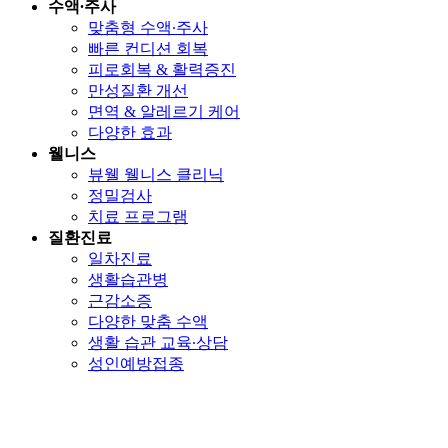
수액∙주사
맞춤형 수액∙주사
빠른 컨디션 회복
피로회복 & 활력증진
만성질환 개선
면역 & 알레르기 케어
다양한 효과
웰니스
뷰웰 웰니스 클리닉
정밀검사
치료 프로그램
질환진료
일차진료
생활습관병
근감소증
다양한 맞춤 수액
생활 습관 교육∙상담
성인예방접종