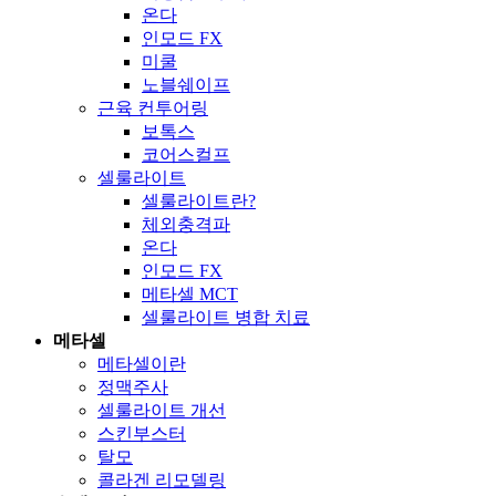
온다
인모드 FX
미쿨
노블쉐이프
근육 컨투어링
보톡스
코어스컬프
셀룰라이트
셀룰라이트란?
체외충격파
온다
인모드 FX
메타셀 MCT
셀룰라이트 병합 치료
메타셀
메타셀이란
정맥주사
셀룰라이트 개선
스킨부스터
탈모
콜라겐 리모델링