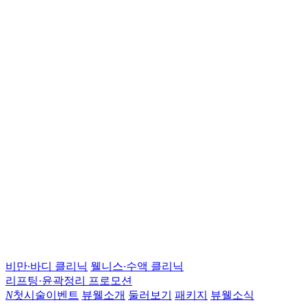
비만∙바디 클리닉
웰니스∙수액 클리닉
리프팅·윤곽정리 프로모션
N
첫시술이벤트
뷰웰소개
둘러보기
패키지
뷰웰소식