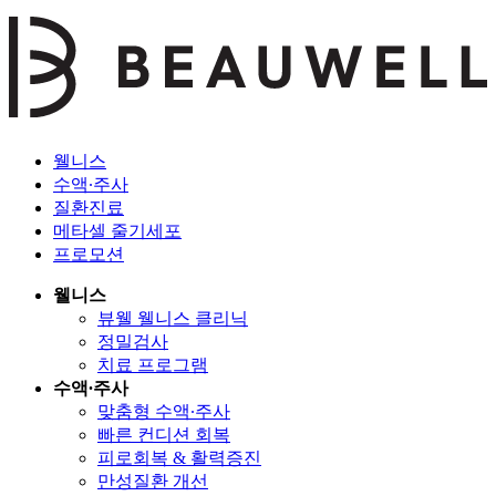
웰니스
수액∙주사
질환진료
메타셀 줄기세포
프로모션
웰니스
뷰웰 웰니스 클리닉
정밀검사
치료 프로그램
수액∙주사
맞춤형 수액∙주사
빠른 컨디션 회복
피로회복 & 활력증진
만성질환 개선