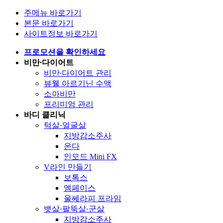
주메뉴 바로가기
본문 바로가기
사이트정보 바로가기
프로모션을 확인하세요
비만∙다이어트
비만∙다이어트 관리
뷰웰 아르기닌 수액
소아비만
프리미엄 관리
바디 클리닉
턱살·얼굴살
지방감소주사
온다
인모드 Mini FX
V라인 만들기
보톡스
엠페이스
울쎄라피 프라임
뱃살·팔뚝살·군살
지방감소주사