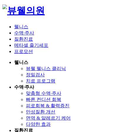
웰니스
수액∙주사
질환진료
메타셀 줄기세포
프로모션
웰니스
뷰웰 웰니스 클리닉
정밀검사
치료 프로그램
수액∙주사
맞춤형 수액∙주사
빠른 컨디션 회복
피로회복 & 활력증진
만성질환 개선
면역 & 알레르기 케어
다양한 효과
질환진료