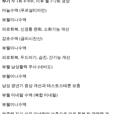
주기
주 1회 4~8주, 이후 월 1~2회 권장
마늘수액
(푸르설티아민)
뷰웰미니수액
피로회복, 신경통 완화, 소화기능 개선
감초수액
(글리시진산)
뷰웰미니수액
피로회복, 두드러기, 습진, 간기능 개선
뷰웰 남성활력 주사
(네비도)
뷰웰미니수액
남성 갱년기 증상 개선과 테스토스테론 보충
뷰웰 미네랄 수액
(복합 미네랄)
뷰웰미니수액
부족해 지기 쉬운 미네랄의 보충으로 피로 회복 및 면역력 개