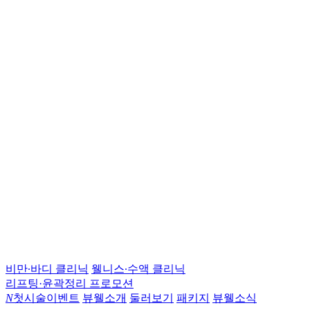
비만∙바디 클리닉
웰니스∙수액 클리닉
리프팅·윤곽정리 프로모션
N
첫시술이벤트
뷰웰소개
둘러보기
패키지
뷰웰소식