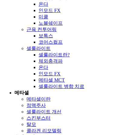
온다
인모드 FX
미쿨
노블쉐이프
근육 컨투어링
보톡스
코어스컬프
셀룰라이트
셀룰라이트란?
체외충격파
온다
인모드 FX
메타셀 MCT
셀룰라이트 병합 치료
메타셀
메타셀이란
정맥주사
셀룰라이트 개선
스킨부스터
탈모
콜라겐 리모델링