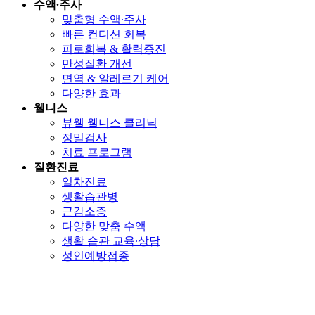
수액∙주사
맞춤형 수액∙주사
빠른 컨디션 회복
피로회복 & 활력증진
만성질환 개선
면역 & 알레르기 케어
다양한 효과
웰니스
뷰웰 웰니스 클리닉
정밀검사
치료 프로그램
질환진료
일차진료
생활습관병
근감소증
다양한 맞춤 수액
생활 습관 교육∙상담
성인예방접종