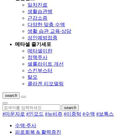
일차진료
생활습관병
근감소증
다양한 맞춤 수액
생활 습관 교육∙상담
성인예방접종
메타셀 줄기세포
메타셀이란
정맥주사
셀룰라이트 개선
스킨부스터
탈모
콜라겐 리모델링
search
search
#마운자로
#인모드
#뉴비쥬
#이중턱
#수액
#보톡스
수액∙주사
피로회복 & 활력증진