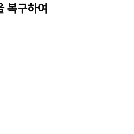
을 복구하여
시술 후 일상 생활 바로 가
능