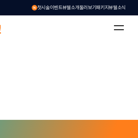
첫 시술 슈퍼 프로모션
첫시술이벤트
뷰웰소개
둘러보기
패키지
뷰웰소식
N
션
프로모션을 확인하세요
수액∙주사
비만∙다이어트
리미엄 관리
맞춤형 수액∙주사
빠른 컨디션 회복
피로회복 & 활력증진
바디 클리닉
셀룰라이트
만성질환 개선
셀룰라이트란?
면역 & 알레르기 케어
체외충격파
다양한 효과
온다
인모드 FX