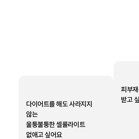
피부재
받고 
다이어트를 해도 사라지지
않는
울퉁불퉁한 셀룰라이트
없애고 싶어요