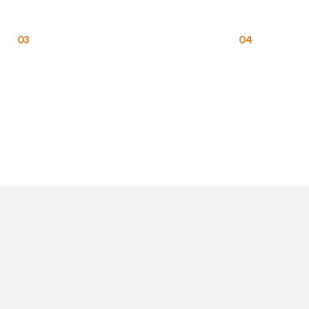
BEAUWELL SPECIAL
03
04