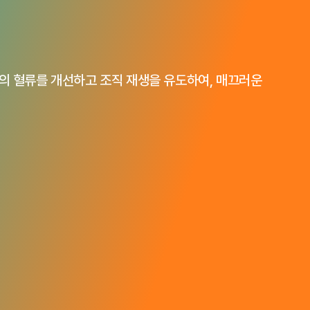
메타셀 MCT
트 병합 치료
의 혈류를 개선하고 조직 재생을 유도하여, 매끄러운
메타셀
겐 리모델링
수액∙주사
어
다양한 효과
웰니스
료 프로그램
질환진료
성인예방접종