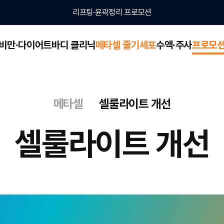
리프팅·윤곽정리 프로모션
비만∙다이어트
바디 클리닉
메타셀 줄기세포
수액∙주사
프로모
바디 클리닉
메타셀 줄기세포
비만∙다이어트 관리
뷰웰 아르기닌 수액
소아비만
프
메타셀
셀룰라이트 개선
턱살·얼굴살
V라인 만들기
메타셀이란
지방감소주사
보톡스
정맥주사
셀룰라이트 개선
온다
엠페이스
셀룰라이트 개선
인모드 Mini FX
울쎄라피 프라임
얼굴살
V라인 만들기
뱃살·팔뚝살·군살
근육 컨투어링
스킨부스터
뱃살·팔뚝살·군살
근육 컨투어링
소주사
보톡스
지방감소주사
탈모
보톡스
지방감소주사
보톡스
온다
엠페이스
온다
코어스컬프
콜라겐 리모델링
온다
코어스컬프
ni FX
울쎄라피 프라임
인모드 FX
인모드 FX
셀룰라이트
미쿨
미쿨
셀룰라이트란?