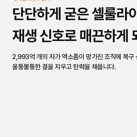
단단하게 굳은 셀룰라이
재생 신호로 매끈하게
2,993억 개의 자가 엑소좀이 망가진 조직에 복구
울퉁불퉁한 결을 지우고 탄력을 채웁니다.