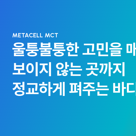
METACELL MCT
울퉁불퉁한 고민을 
보이지 않는 곳까지
맞춤형 수액∙주사
빠른 컨디션 
정교하게 펴주는 바
일차진