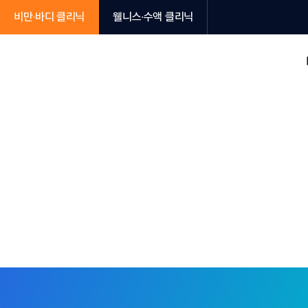
비만∙바디 클리닉
웰니스∙수액 클리닉
비만∙다이어트
비만∙다이어트 관리
뷰웰 아르기닌 수액
소아비만
턱살·
프리미엄 관리
지방감
인모드 Mi