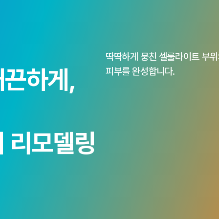
노블쉐이프
노블쉐이프
체외충격파
셀룰라이
온다
인모드 FX
메타셀 MCT
딱딱하게 뭉친 셀룰라이트 부위
셀룰라이트 병합 치료
메타셀이란
정맥주사
셀룰라이트 개선
스킨부스터
탈모
콜라
매끈하게,
피부를 완성합니다.
회복
피로회복 & 활력증진
만성질환 개선
면역 & 알레르기 케
디 리모델링
뷰웰 웰니스 클리닉
정밀검사
치
료
생활습관병
근감소증
다양한 맞춤 수액
생활 습관 교육∙상담