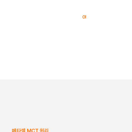
BEAUWELL SPECIAL
BEAUWE
01
메타셀 MCT 원리