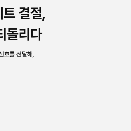
트 결절,
 되돌리다
 신호를 전달해,