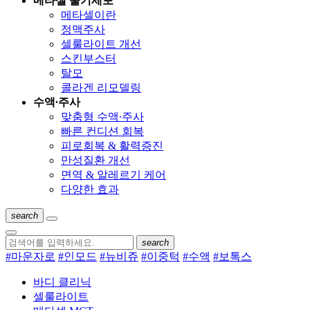
메타셀 줄기세포
메타셀이란
정맥주사
셀룰라이트 개선
스킨부스터
탈모
콜라겐 리모델링
수액∙주사
맞춤형 수액∙주사
빠른 컨디션 회복
피로회복 & 활력증진
만성질환 개선
면역 & 알레르기 케어
다양한 효과
search
search
#마운자로
#인모드
#뉴비쥬
#이중턱
#수액
#보톡스
바디 클리닉
셀룰라이트