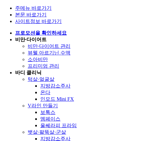
주메뉴 바로가기
본문 바로가기
사이트정보 바로가기
프로모션을 확인하세요
비만∙다이어트
비만∙다이어트 관리
뷰웰 아르기닌 수액
소아비만
프리미엄 관리
바디 클리닉
턱살·얼굴살
지방감소주사
온다
인모드 Mini FX
V라인 만들기
보톡스
엠페이스
울쎄라피 프라임
뱃살·팔뚝살·군살
지방감소주사