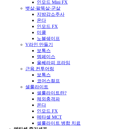
인모드 Mini FX
뱃살·팔뚝살·군살
지방감소주사
온다
인모드 FX
미쿨
노블쉐이프
V라인 만들기
보톡스
엠페이스
울쎄라피 프라임
근육 컨투어링
보톡스
코어스컬프
셀룰라이트
셀룰라이트란?
체외충격파
온다
인모드 FX
메타셀 MCT
셀룰라이트 병합 치료