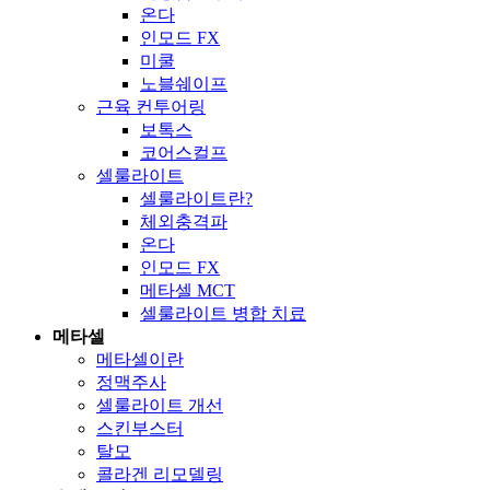
온다
인모드 FX
미쿨
노블쉐이프
근육 컨투어링
보톡스
코어스컬프
셀룰라이트
셀룰라이트란?
체외충격파
온다
인모드 FX
메타셀 MCT
셀룰라이트 병합 치료
메타셀
메타셀이란
정맥주사
셀룰라이트 개선
스킨부스터
탈모
콜라겐 리모델링