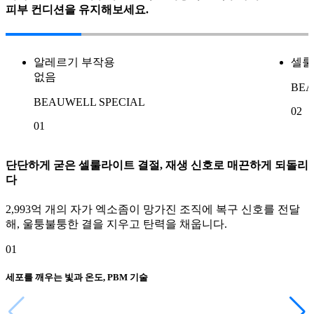
피부 컨디션을 유지해보세요.
알레르기 부작용
셀룰
없음
BEA
BEAUWELL SPECIAL
02
01
단단하게 굳은 셀룰라이트 결절, 재생 신호로 매끈하게 되돌리
다
2,993억 개의 자가 엑소좀이 망가진 조직에 복구 신호를 전달
해, 울퉁불퉁한 결을 지우고 탄력을 채웁니다.
01
세포를 깨우는 빛과 온도, PBM 기술