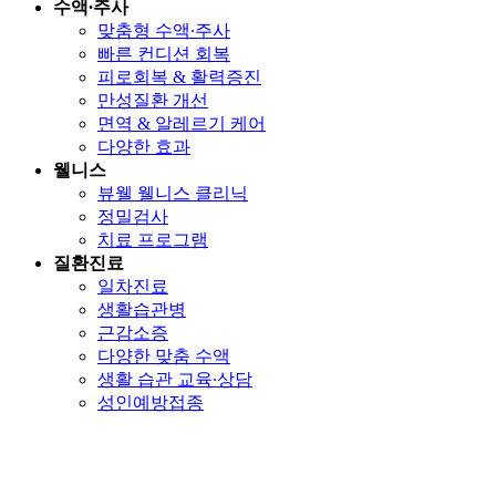
수액∙주사
맞춤형 수액∙주사
빠른 컨디션 회복
피로회복 & 활력증진
만성질환 개선
면역 & 알레르기 케어
다양한 효과
웰니스
뷰웰 웰니스 클리닉
정밀검사
치료 프로그램
질환진료
일차진료
생활습관병
근감소증
다양한 맞춤 수액
생활 습관 교육∙상담
성인예방접종