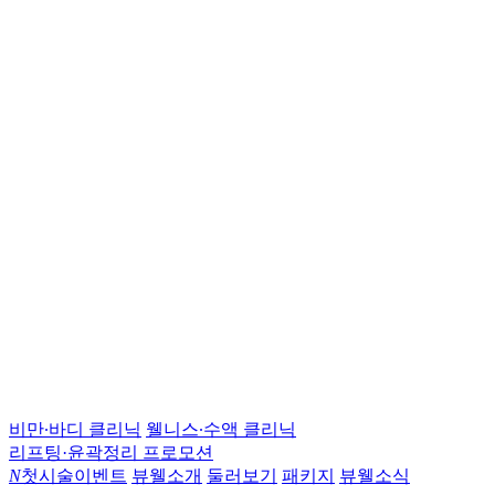
비만∙바디 클리닉
웰니스∙수액 클리닉
리프팅·윤곽정리 프로모션
N
첫시술이벤트
뷰웰소개
둘러보기
패키지
뷰웰소식