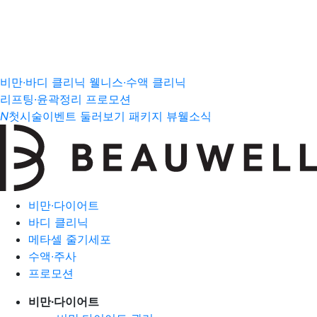
비만∙바디 클리닉
웰니스∙수액 클리닉
리프팅·윤곽정리 프로모션
N
첫시술이벤트
둘러보기
패키지
뷰웰소식
비만∙다이어트
바디 클리닉
메타셀 줄기세포
수액∙주사
프로모션
비만∙다이어트