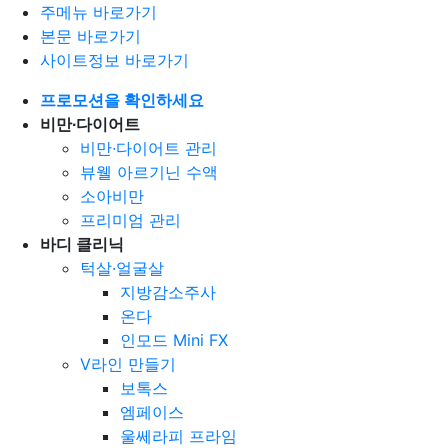
주메뉴 바로가기
본문 바로가기
사이트정보 바로가기
프로모션을 확인하세요
비만∙다이어트
비만∙다이어트 관리
뷰웰 아르기닌 수액
소아비만
프리미엄 관리
바디 클리닉
턱살·얼굴살
지방감소주사
온다
인모드 Mini FX
V라인 만들기
보톡스
엠페이스
울쎄라피 프라임