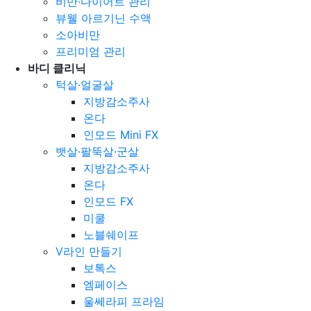
비만∙다이어트 관리
뷰웰 아르기닌 수액
소아비만
프리미엄 관리
바디 클리닉
턱살·얼굴살
지방감소주사
온다
인모드 Mini FX
뱃살·팔뚝살·군살
지방감소주사
온다
인모드 FX
미쿨
노블쉐이프
V라인 만들기
보톡스
엠페이스
울쎄라피 프라임