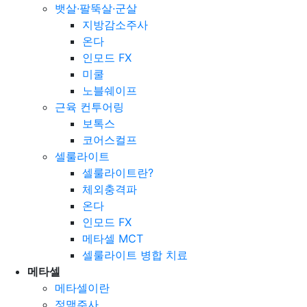
뱃살·팔뚝살·군살
지방감소주사
온다
인모드 FX
미쿨
노블쉐이프
근육 컨투어링
보톡스
코어스컬프
셀룰라이트
셀룰라이트란?
체외충격파
온다
인모드 FX
메타셀 MCT
셀룰라이트 병합 치료
메타셀
메타셀이란
정맥주사