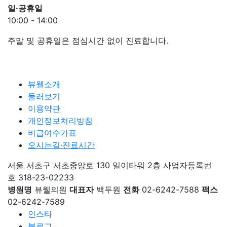
일·공휴일
10:00 - 14:00
점심시간
주말 및 공휴일은 점심시간 없이 진료합니다.
뷰웰소개
둘러보기
이용약관
개인정보처리방침
비급여수가표
오시는길·진료시간
서울 서초구 서초중앙로 130 일이타워 2층
사업자등록번
호 318-23-02233
병원명
뷰웰의원
대표자
백두원
전화
02-6242-7588
팩스
02-6242-7589
인스타
블로그