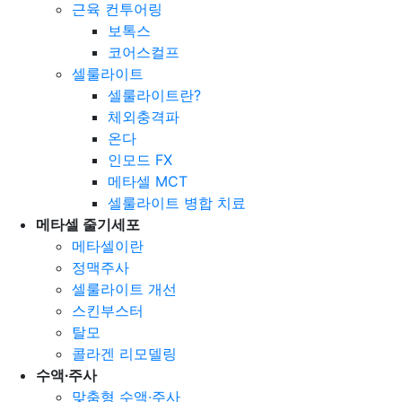
근육 컨투어링
보톡스
코어스컬프
셀룰라이트
셀룰라이트란?
체외충격파
온다
인모드 FX
메타셀 MCT
셀룰라이트 병합 치료
메타셀 줄기세포
메타셀이란
정맥주사
셀룰라이트 개선
스킨부스터
탈모
콜라겐 리모델링
수액∙주사
맞춤형 수액∙주사