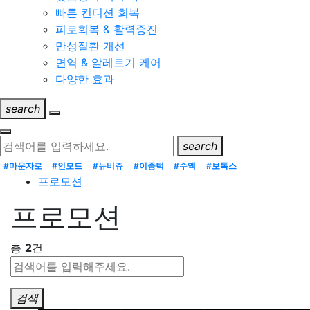
빠른 컨디션 회복
피로회복 & 활력증진
만성질환 개선
면역 & 알레르기 케어
다양한 효과
search
search
#마운자로
#인모드
#뉴비쥬
#이중턱
#수액
#보톡스
프로모션
프로모션
총
2
건
검색