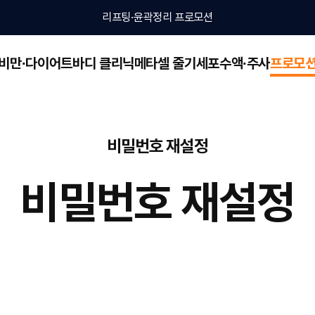
리프팅·윤곽정리 프로모션
비만∙다이어트
바디 클리닉
메타셀 줄기세포
수액∙주사
프로모
바디 클리닉
메타셀 줄기세포
비만∙다이어트 관리
뷰웰 아르기닌 수액
소아비만
프
비밀번호 재설정
턱살·얼굴살
V라인 만들기
메타셀이란
지방감소주사
보톡스
정맥주사
비밀번호 재설정
온다
엠페이스
셀룰라이트 개선
인모드 Mini FX
울쎄라피 프라임
얼굴살
V라인 만들기
뱃살·팔뚝살·군살
근육 컨투어링
스킨부스터
뱃살·팔뚝살·군살
근육 컨투어링
소주사
보톡스
지방감소주사
탈모
보톡스
지방감소주사
보톡스
온다
엠페이스
온다
코어스컬프
콜라겐 리모델링
온다
코어스컬프
ni FX
울쎄라피 프라임
인모드 FX
인모드 FX
셀룰라이트
미쿨
미쿨
셀룰라이트란?