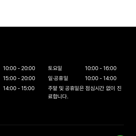
메타셀 MCT
트 병합 치료
메타셀
겐 리모델링
수액∙주사
10:00 - 20:00
토요일
10:00 - 16:00
어
다양한 효과
15:00 - 20:00
일·공휴일
10:00 - 14:00
점심시간
14:00 - 15:00
주말 및 공휴일은 점심시간 없이 진
웰니스
료합니다.
료 프로그램
질환진료
성인예방접종