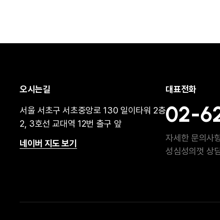
오시는길
대표전화
02-6
서울 서초구 서초중앙로 130 일이타워 2층
맞춤형 수액∙주사
빠른 컨디션 
2, 3호선 교대역 12번 출구 앞
자세한 문의사
네이버 지도 보기
성심성의껏 상
일차진