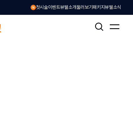
첫 시술 슈퍼 프로모션
첫시술이벤트
뷰웰소개
둘러보기
패키지
뷰웰소식
N
션
프로모션을 확인하세요
수액∙주사
비만∙다이어트
리미엄 관리
맞춤형 수액∙주사
빠른 컨디션 회복
피로회복 & 활력증진
바디 클리닉
셀룰라이트
만성질환 개선
셀룰라이트란?
면역 & 알레르기 케어
체외충격파
다양한 효과
온다
인모드 FX