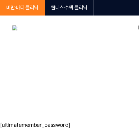
비만∙바디 클리닉
웰니스∙수액 클리닉
비만∙다이어트
비만∙다이어트 관리
뷰웰 아르기닌 수액
소아비만
턱살·
프리미엄 관리
지방감
인모드 Mi
[ultimatemember_password]