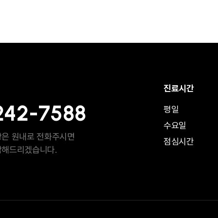
노블쉐이프
노블쉐이프
체외충격파
셀룰라이
온다
인모드 FX
메타셀 MCT
셀룰라이트 병합 치료
메타셀이란
정맥주사
셀룰라이트 개선
스킨부스터
탈모
콜라
진료시간
242-7588
평일
회복
피로회복 & 활력증진
만성질환 개선
면역 & 알레르기 케
수요일
항은 원내로 전화주시면
점심시간
담해드리겠습니다.
뷰웰 웰니스 클리닉
정밀검사
치
료
생활습관병
근감소증
다양한 맞춤 수액
생활 습관 교육∙상담