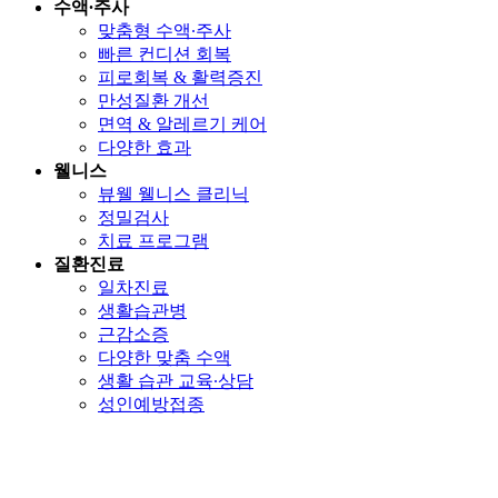
수액∙주사
맞춤형 수액∙주사
빠른 컨디션 회복
피로회복 & 활력증진
만성질환 개선
면역 & 알레르기 케어
다양한 효과
웰니스
뷰웰 웰니스 클리닉
정밀검사
치료 프로그램
질환진료
일차진료
생활습관병
근감소증
다양한 맞춤 수액
생활 습관 교육∙상담
성인예방접종