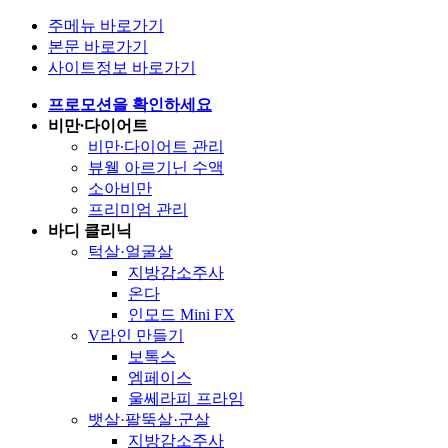
주메뉴 바로가기
본문 바로가기
사이트정보 바로가기
프로모션을 확인하세요
비만∙다이어트
비만∙다이어트 관리
뷰웰 아르기닌 수액
소아비만
프리미엄 관리
바디 클리닉
턱살·얼굴살
지방감소주사
온다
인모드 Mini FX
V라인 만들기
보톡스
엠페이스
울쎄라피 프라임
뱃살·팔뚝살·군살
지방감소주사