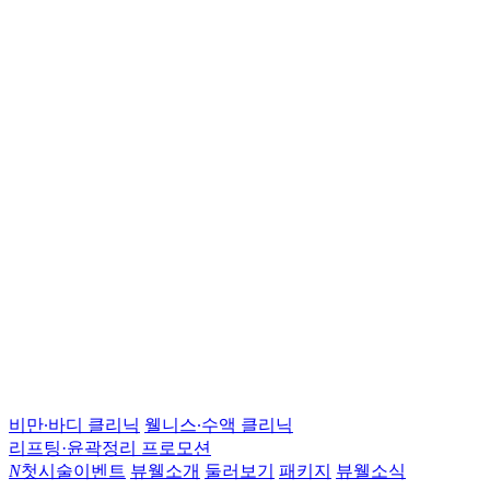
비만∙바디 클리닉
웰니스∙수액 클리닉
리프팅·윤곽정리 프로모션
N
첫시술이벤트
뷰웰소개
둘러보기
패키지
뷰웰소식