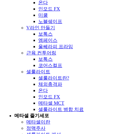
온다
인모드 FX
미쿨
노블쉐이프
V라인 만들기
보톡스
엠페이스
울쎄라피 프라임
근육 컨투어링
보톡스
코어스컬프
셀룰라이트
셀룰라이트란?
체외충격파
온다
인모드 FX
메타셀 MCT
셀룰라이트 병합 치료
메타셀 줄기세포
메타셀이란
정맥주사