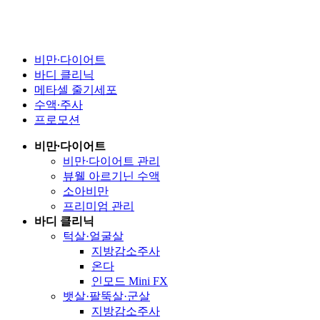
비만∙다이어트
바디 클리닉
메타셀 줄기세포
수액∙주사
프로모션
비만∙다이어트
비만∙다이어트 관리
뷰웰 아르기닌 수액
소아비만
프리미엄 관리
바디 클리닉
턱살·얼굴살
지방감소주사
온다
인모드 Mini FX
뱃살·팔뚝살·군살
지방감소주사