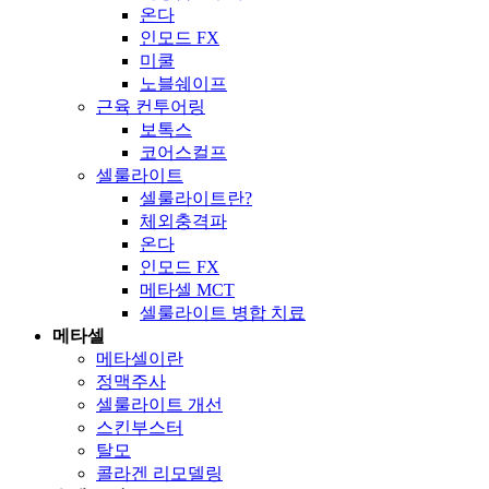
온다
인모드 FX
미쿨
노블쉐이프
근육 컨투어링
보톡스
코어스컬프
셀룰라이트
셀룰라이트란?
체외충격파
온다
인모드 FX
메타셀 MCT
셀룰라이트 병합 치료
메타셀
메타셀이란
정맥주사
셀룰라이트 개선
스킨부스터
탈모
콜라겐 리모델링