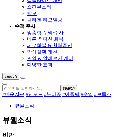
셀룰라이트 개선
스킨부스터
탈모
콜라겐 리모델링
수액∙주사
맞춤형 수액∙주사
빠른 컨디션 회복
피로회복 & 활력증진
만성질환 개선
면역 & 알레르기 케어
다양한 효과
search
search
#마운자로
#인모드
#뉴비쥬
#이중턱
#수액
#보톡스
뷰웰소식
뷰웰소식
비만